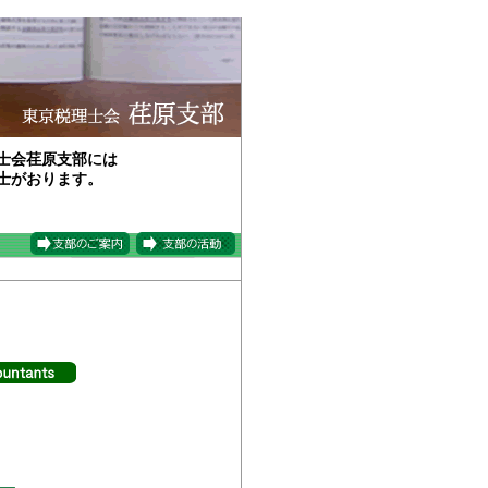
士会荏原支部には
士がおります。